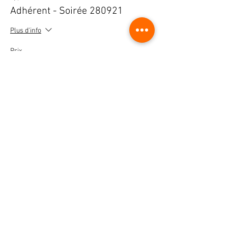
Adhérent - Soirée 280921
Plus d'info
Prix
25,00 €
Complet
Type de billet
Non Adhérent - Soirée Rosé NA
Plus d'info
Prix
35,00 €
+ 0,88 € de frais de billetterie