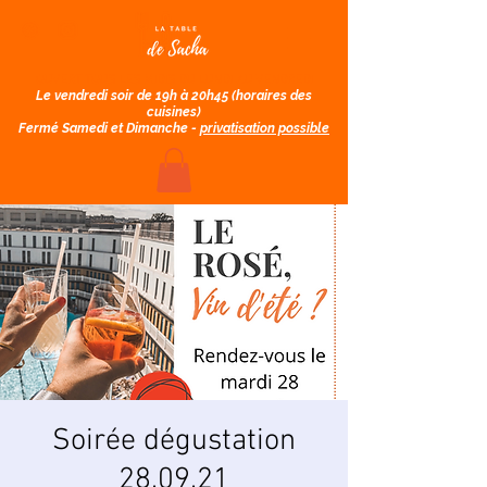
OUVERT TOUS LES MIDIS DU LUNDI AU VENDREDI​
Le vendredi soir de 19h à 20h45
(horaires des
cuisines)
Fermé Samedi et Dimanche -
privatisation possible
Soirée dégustation
28.09.21